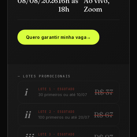
08/08/2026
16h às
Ao vivo,
18h
Zoom
Quero garantir minha vaga
→
— LOTES PROMOCIONAIS
i
LOTE 1 · ESGOTADO
R$ 37
30 primeiros ou até 10/07
ii
LOTE 2 · ESGOTADO
R$ 67
100 primeiros ou até 20/07
LOTE 3 · ESGOTADO