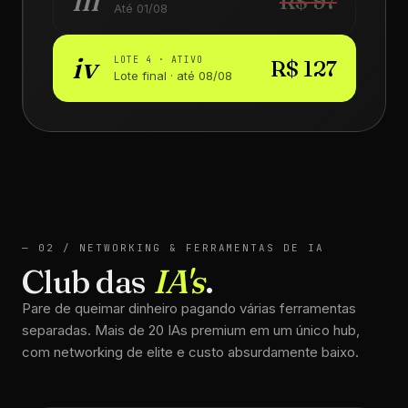
iii
R$ 97
Até 01/08
iv
LOTE 4 · ATIVO
R$ 127
Lote final · até 08/08
— 02 / NETWORKING & FERRAMENTAS DE IA
Club das
IA's
.
Pare de queimar dinheiro pagando várias ferramentas
separadas. Mais de 20 IAs premium em um único hub,
com networking de elite e custo absurdamente baixo.